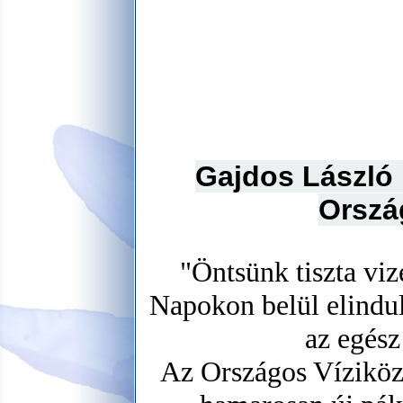
Gajdos László 
Orszá
"Öntsünk tiszta viz
Napokon belül elindul
az egész
Az Országos Víziköz