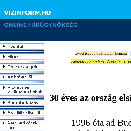
www.facebook.com/vizinform.hu
Árvizek hazánkban - A víz és az 
30 éves az ország el
1996 óta ad Bud