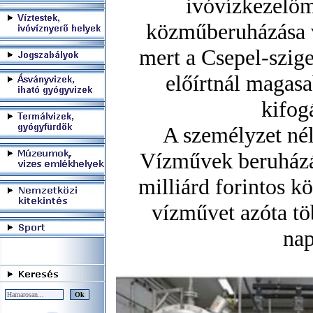
ivóvízkezelőm
közműberuházása vo
mert a Csepel-szig
előírtnál magasa
kifog
A személyzet nél
Vízművek beruházásá
milliárd forintos kö
vízművet azóta tö
nap