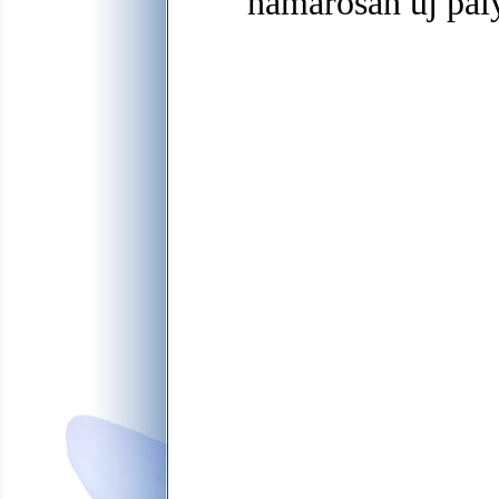
hamarosan új pály