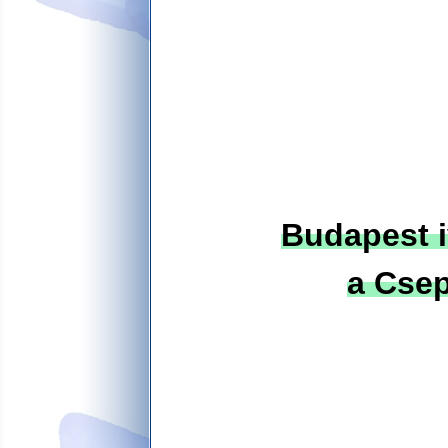
Budapest i
a Csep