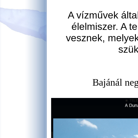
A vízművek által
élelmiszer. A t
vesznek, melyek
szük
Bajánál neg