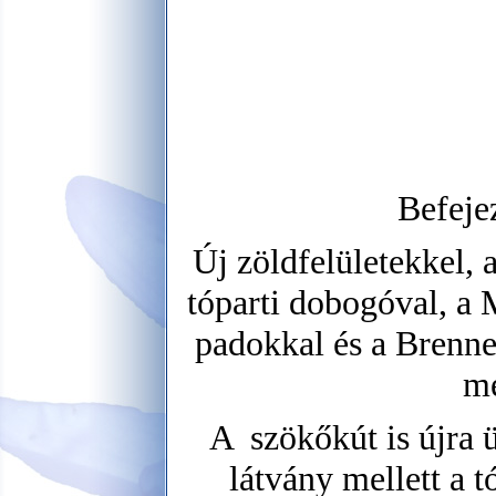
Befeje
Új zöldfelületekkel, 
tóparti dobogóval, a
padokkal és a Brenner
me
A szökőkút is újra 
látvány mellett a tó