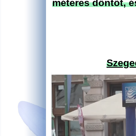
méteres döntőt, és
Szeged