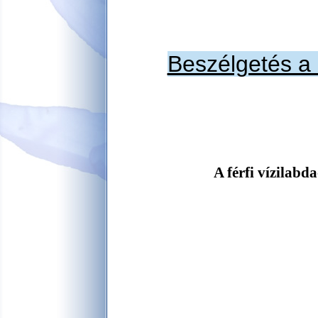
Beszélgetés a 
A férfi vízilabd